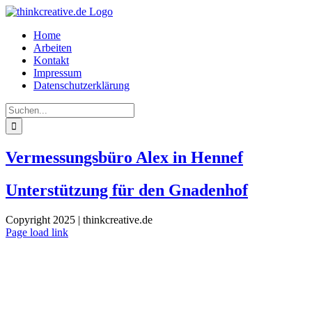
Zum
Inhalt
Home
springen
Arbeiten
Kontakt
Impressum
Datenschutzerklärung
Suche
nach:
Vermessungsbüro Alex in Hennef
Unterstützung für den Gnadenhof
Copyright 2025 | thinkcreative.de
Page load link
Nach
oben